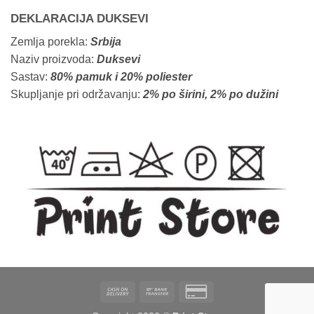
DEKLARACIJA DUKSEVI
Zemlja porekla:
Srbija
Naziv proizvoda:
Duksevi
Sastav:
80% pamuk i 20% poliester
Skupljanje pri održavanju:
2% po širini, 2% po dužini
Cash
Bank
Credit
On
Transfer
Card