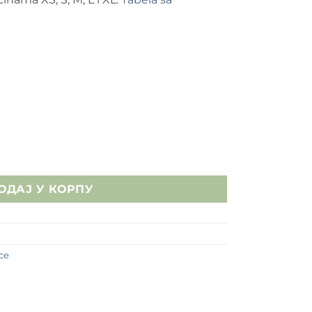
 Bird количина
ОДАЈ У КОРПУ
ce