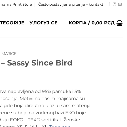
 nama Print Store
Često postavljana pitanja – kontakt
TEGORIJE
УЛОГУЈ СЕ
КОРПА /
0,00
РСД
 MAJICE
– Sassy Since Bird
kava napravljena od 95% pamuka i 5%
za nošenje. Motivi na našim majicama su
de boja direktno ulazi u sam materijal,
šćene su boje na vodenoj bazi EKO boje
eduju EOKO – TEX® sertifikat. Ženske
inama XS, S, M, L i XL.
Tabela sa