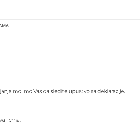
NAMA
ajanja molimo Vas da sledite upustvo sa deklaracije.
a i crna.