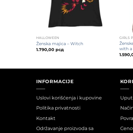
HALLOWEEN
GIRLS
 out these
Ženske
Ženska majica – Witch
with a
1.790,00
рсд
1.590
INFORMACIJE
KOR
Uslovi korišćenja i kupovine
Uputs
Politika privatnosti
Način
Kontakt
Povra
Održavanje proizvoda sa
Cenov