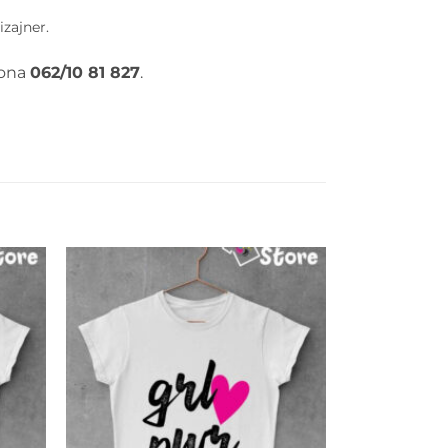
izajner.
fona
062/10 81 827
.