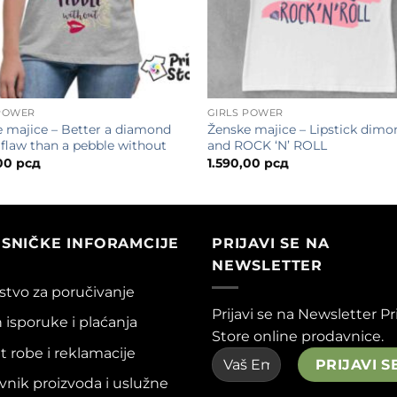
 POWER
GIRLS POWER
 majice – Better a diamond
Ženske majice – Lipstick dimo
 flaw than a pebble without
and ROCK ‘N’ ROLL
,00
рсд
1.590,00
рсд
ISNIČKE INFORAMCIJE
PRIJAVI SE NA
NEWSLETTER
tvo za poručivanje
Prijavi se na Newsletter Pr
 isporuke i plaćanja
Store online prodavnice.
t robe i reklamacije
nik proizvoda i uslužne