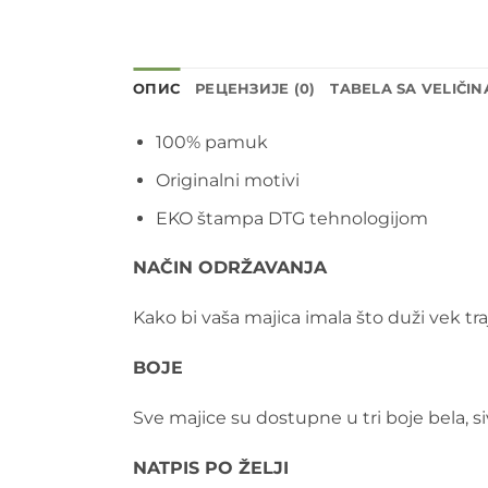
ОПИС
РЕЦЕНЗИЈЕ (0)
TABELA SA VELIČI
100% pamuk
Originalni motivi
EKO štampa DTG tehnologijom
NAČIN ODRŽAVANJA
Kako bi vaša majica imala što duži vek tr
BOJE
Sve majice su dostupne u tri boje bela, siv
NATPIS PO ŽELJI