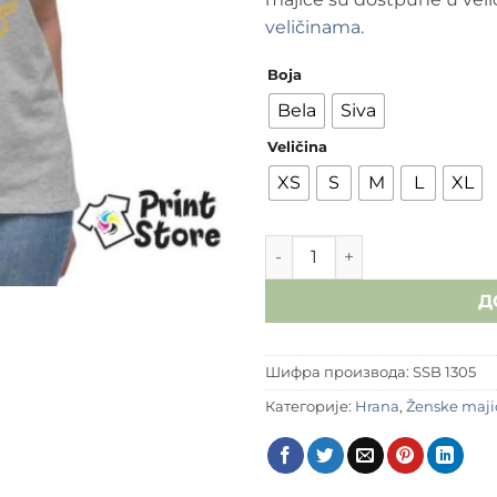
veličinama
.
Boja
Bela
Siva
Veličina
XS
S
M
L
XL
Ženske majice - Sassy Since
Д
Шифра производа:
SSB 1305
Категорије:
Hrana
,
Ženske maji