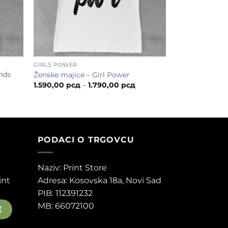
GIRLS POWER
nds
Ženske majice – Girl Power
Распон
1.590,00
рсд
–
1.790,00
рсд
цена:
од
1.590,00 рсд
до
1.790,00 рсд
PODACI O TRGOVCU
Naziv: Print Store
int
Adresa:
Kosovska 18a, Novi Sad
PIB: 112391232
MB: 66072100