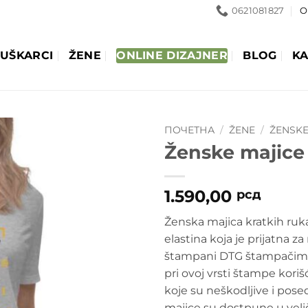
0621081827
O
UŠKARCI
ŽENE
ONLINE DIZAJNER
BLOG
KA
ПОЧЕТНА
/
ŽENE
/
ŽENSKE
Ženske majice 
1.590,00
рсд
Ženska majica kratkih ru
elastina koja je prijatna 
štampani DTG štampačima g
pri ovoj vrsti štampe kori
koje su neškodljive i pos
majice su dostpune u velič