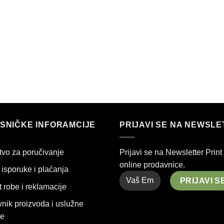
SNIČKE INFORAMCIJE
PRIJAVI SE NA NEWSL
tvo za poručivanje
Prijavi se na Newsletter Print
online prodavnice.
isporuke i plaćanja
 robe i reklamacije
nik proizvoda i uslužne
e