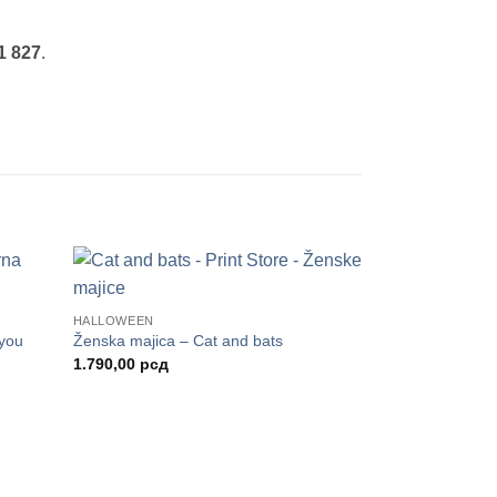
1 827
.
HALLOWEEN
 you
Ženska majica – Cat and bats
1.790,00
рсд
пон
а:
90,00 рсд
90,00 рсд