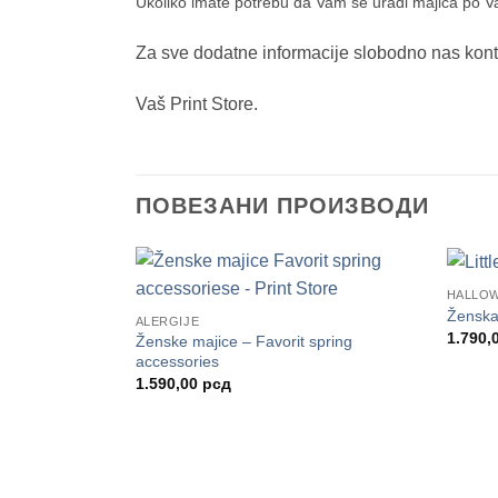
Ukoliko imate potrebu da Vam se uradi majica po Vašoj
Za sve dodatne informacije slobodno nas kont
Vaš Print Store.
ПОВЕЗАНИ ПРОИЗВОДИ
HALLO
Ženska 
ALERGIJE
1.790,
Ženske majice – Favorit spring
accessories
1.590,00
рсд