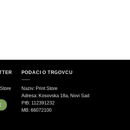
HALLOWEEN
Ženske majice 
good to eat
1.590,00
рсд
–
ETTER
PODACI O TRGOVCU
 Store
Naziv: Print Store
Adresa:
Kosovska 18a, Novi Sad
PIB: 112391232
MB: 66072100