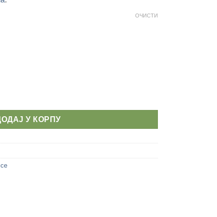
ОЧИСТИ
 количина
ДОДАЈ У КОРПУ
ice