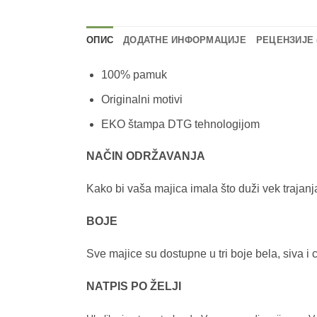
ОПИС
ДОДАТНЕ ИНФОРМАЦИЈЕ
РЕЦЕНЗИЈЕ (
100% pamuk
Originalni motivi
EKO štampa DTG tehnologijom
NAČIN ODRŽAVANJA
Kako bi vaša majica imala što duži vek trajanj
BOJE
Sve majice su dostupne u tri boje bela, siva i 
NATPIS PO ŽELJI