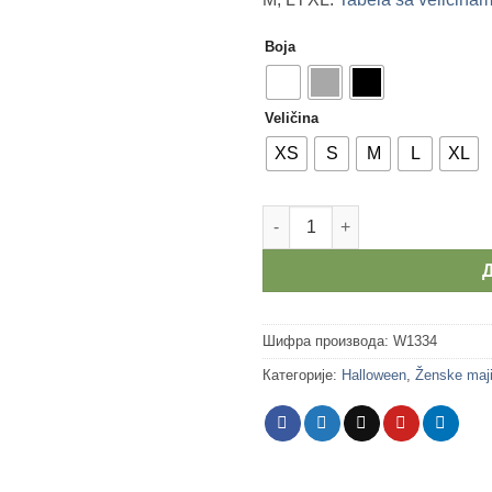
Boja
Veličina
XS
S
M
L
XL
Ženske majice - Trick or treat
Шифра производа:
W1334
Категорије:
Halloween
,
Ženske maj