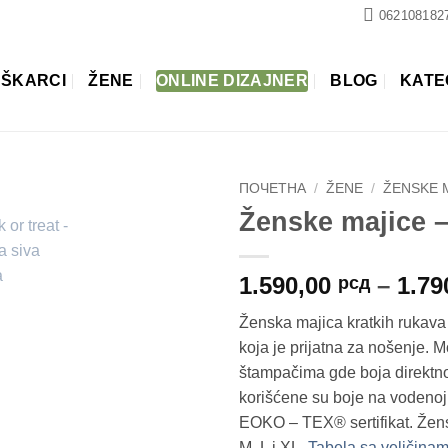
062108182
ŠKARCI
ŽENE
ONLINE DIZAJNER
BLOG
KATE
ПОЧЕТНА
/
ŽENE
/
ŽENSKE 
Ženske majice – 
1.590,00
–
1.79
рсд
Ženska majica kratkih rukav
koja je prijatna za nošenje.
štampačima gde boja direktno 
korišćene su boje na vodenoj
EOKO – TEX® sertifikat. Žen
M, L i XL.
Tabela sa veličina