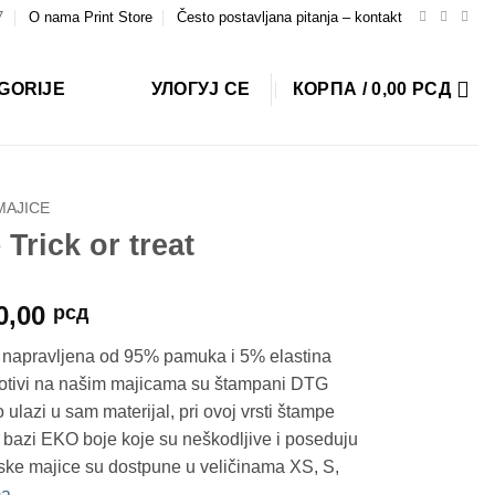
7
O nama Print Store
Često postavljana pitanja – kontakt
GORIJE
УЛОГУЈ СЕ
КОРПА /
0,00
РСД
MAJICE
Trick or treat
Распон
0,00
рсд
цена:
a napravljena od 95% pamuka i 5% elastina
од
 Motivi na našim majicama su štampani DTG
1.590,00 рсд
ulazi u sam materijal, pri ovoj vrsti štampe
до
 bazi EKO boje koje su neškodljive i poseduju
1.790,00 рсд
ske majice su dostpune u veličinama XS, S,
ma
.