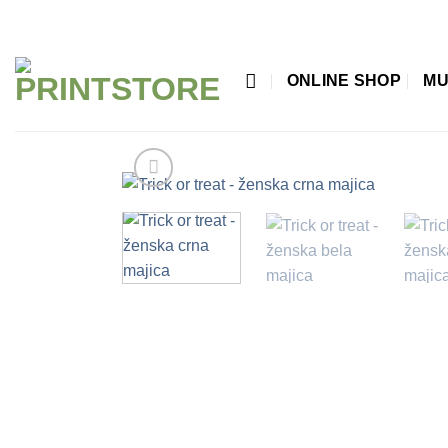
Прескочи
на
садржај
ONLINE SHOP
MU