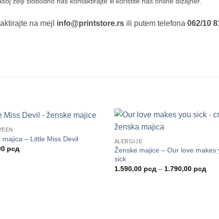
 želji slobodno nas kontaktirajte ili koristite naš online dizajner.
aktirajte na mejl
info@printstore.rs
ili putem telefona
062/10 8
WEEN
majica – Little Miss Devil
ALERGIJE
00
рсд
Ženske majice – Our love makes
sick
Рас
1.590,00
рсд
–
1.790,00
рсд
цен
од
1.5
до
1.7