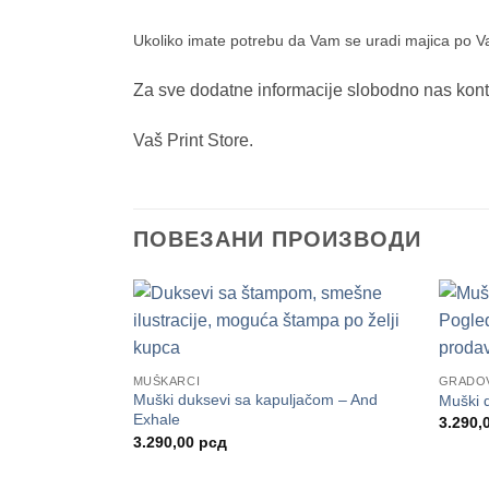
Ukoliko imate potrebu da Vam se uradi majica po Vašoj
Za sve dodatne informacije slobodno nas kont
Vaš Print Store.
ПОВЕЗАНИ ПРОИЗВОДИ
MUŠKARCI
GRADO
Muški duksevi sa kapuljačom – And
Muški 
Exhale
3.290,
3.290,00
рсд