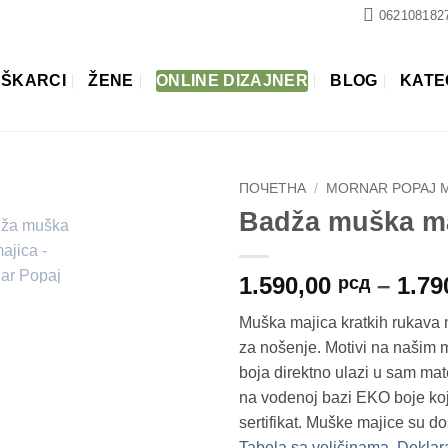
062108182
ŠKARCI
ŽENE
ONLINE DIZAJNER
BLOG
KATE
ПОЧЕТНА
/
MORNAR POPAJ M
Badža muška ma
1.590,00
–
1.79
рсд
Muška majica kratkih rukava 
za nošenje. Motivi na naši
boja direktno ulazi u sam mate
na vodenoj bazi EKO boje ko
sertifikat. Muške majice su d
Tabela sa veličinama
.
Deklar