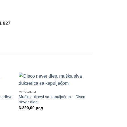
1 827
.
MUŠKARCI
Goodbye
Muški duksevi sa kapuljačom – Disco
never dies
3.290,00
рсд