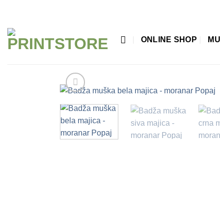
Прескочи
на
садржај
ONLINE SHOP
MU