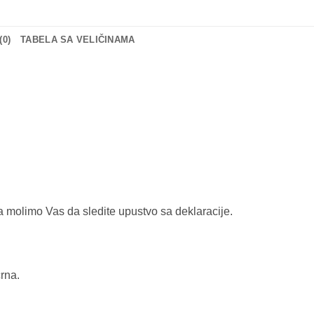
0)
TABELA SA VELIČINAMA
a molimo Vas da sledite upustvo sa deklaracije.
crna.