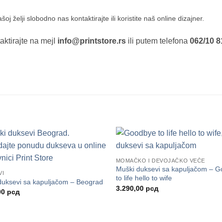
 želji slobodno nas kontaktirajte ili koristite naš online dizajner.
aktirajte na mejl
info@printstore.rs
ili putem telefona
062/10 8
MOMAČKO I DEVOJAČKO VEČE
Muški duksevi sa kapuljačom – 
VI
to life hello to wife
duksevi sa kapuljačom – Beograd
3.290,00
рсд
00
рсд