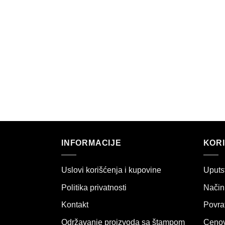
INFORMACIJE
KORI
Uslovi korišćenja i kupovine
Uputs
Politika privatnosti
Način 
Kontakt
Povrat
Održavanje proizvoda sa štampom
Cenov