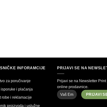
SNIČKE INFORAMCIJE
PRIJAVI SE NA NEWSL
tvo za poručivanje
Prijavi se na Newsletter Print
online prodavnice.
isporuke i plaćanja
 robe i reklamacije
nik proizvoda i uslužne