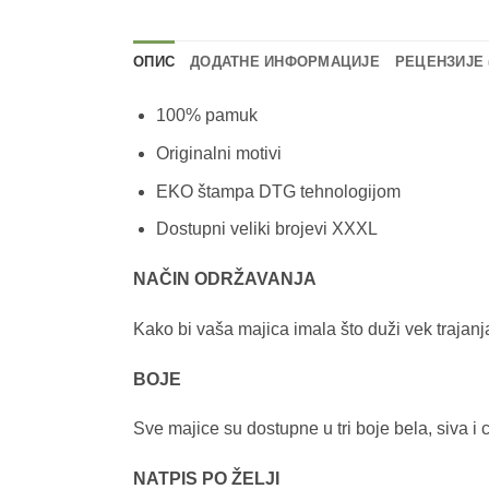
ОПИС
ДОДАТНЕ ИНФОРМАЦИЈЕ
РЕЦЕНЗИЈЕ (
100% pamuk
Originalni motivi
EKO štampa DTG tehnologijom
Dostupni veliki brojevi XXXL
NAČIN ODRŽAVANJA
Kako bi vaša majica imala što duži vek trajanj
BOJE
Sve majice su dostupne u tri boje bela, siva i 
NATPIS PO ŽELJI