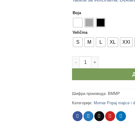
Boja
Veličina
S
M
L
XL
XXl
Badža muška majica количина
Шифра производа:
BMMP
Категорије:
Mornar Popaj majice i 