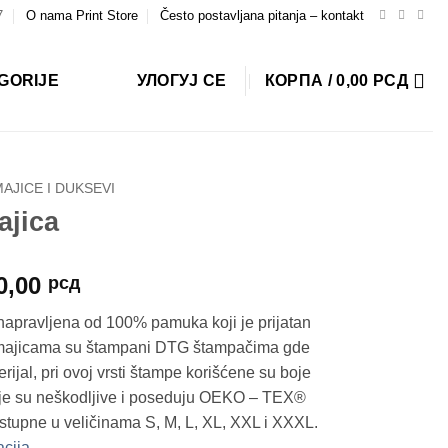
7
O nama Print Store
Često postavljana pitanja – kontakt
GORIJE
УЛОГУЈ СЕ
КОРПА /
0,00
РСД
AJICE I DUKSEVI
jica
Распон
0,00
рсд
цена:
napravljena od 100% pamuka koji je prijatan
од
m majicama su štampani DTG štampačima gde
1.590,00 рсд
rijal, pri ovoj vrsti štampe korišćene su boje
до
je su neškodljive i poseduju OEKO – TEX®
1.790,00 рсд
ostupne u veličinama S, M, L, XL, XXL i XXXL.
acija
.