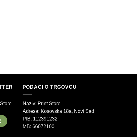
MUŠKARCI
Muški duksevi 
great outdoors
3.290,00
рсд
ETTER
PODACI O TRGOVCU
 Store
Naziv: Print Store
Adresa:
Kosovska 18a, Novi Sad
PIB: 112391232
MB: 66072100