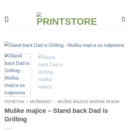
Прескочи
на
садржај
ПОЧЕТНА
/
MUŠKARCI
/
MUŠKE MAJICE KRATAK RUKAV
Muške majice – Stand back Dad is
Grilling