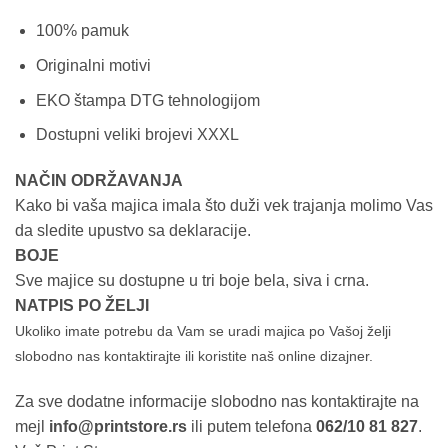
100% pamuk
Originalni motivi
EKO štampa DTG tehnologijom
Dostupni veliki brojevi XXXL
NAČIN ODRŽAVANJA
Kako bi vaša majica imala što duži vek trajanja molimo Vas
da sledite upustvo sa deklaracije.
BOJE
Sve majice su dostupne u tri boje bela, siva i crna.
NATPIS PO ŽELJI
Ukoliko imate potrebu da Vam se uradi majica po Vašoj želji
slobodno nas kontaktirajte ili koristite naš online dizajner.
Za sve dodatne informacije slobodno nas kontaktirajte na
mejl
info@printstore.rs
ili putem telefona
062/10 81 827
.