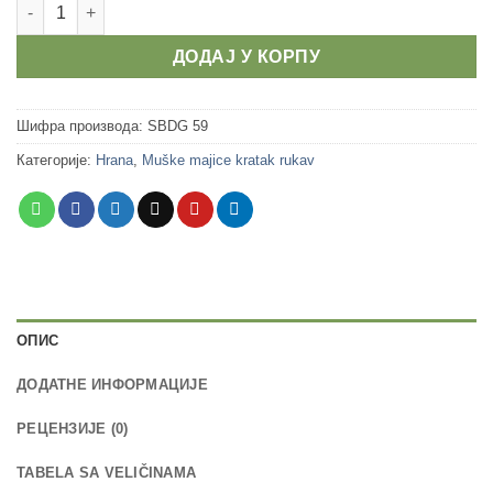
Muške majice - Stand back Dad is Grilling количина
ДОДАЈ У КОРПУ
Шифра производа:
SBDG 59
Категорије:
Hrana
,
Muške majice kratak rukav
ОПИС
ДОДАТНЕ ИНФОРМАЦИЈЕ
РЕЦЕНЗИЈЕ (0)
TABELA SA VELIČINAMA