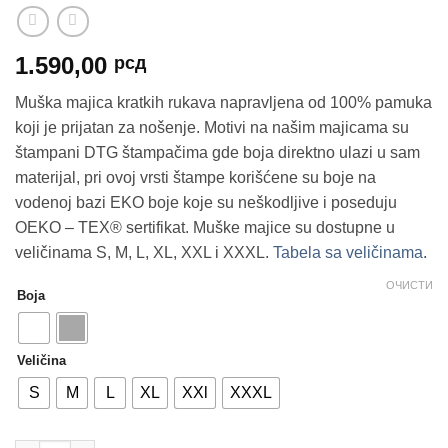
1.590,00
рсд
Muška majica kratkih rukava napravljena od 100% pamuka
koji je prijatan za nošenje. Motivi na našim majicama su
štampani DTG štampačima gde boja direktno ulazi u sam
materijal, pri ovoj vrsti štampe korišćene su boje na
vodenoj bazi EKO boje koje su neškodljive i poseduju
OEKO – TEX® sertifikat. Muške majice su dostupne u
veličinama S, M, L, XL, XXL i XXXL.
Tabela sa veličinama
.
ОЧИСТИ
Boja
Veličina
S
M
L
XL
XXl
XXXL