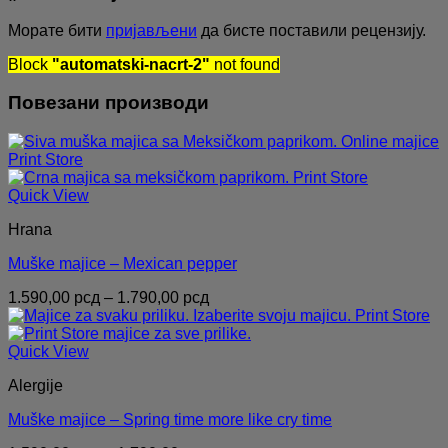
Морате бити
пријављени
да бисте поставили рецензију.
Block
"automatski-nacrt-2"
not found
Повезани производи
Quick View
Hrana
Muške majice – Mexican pepper
Распон
1.590,00
рсд
–
1.790,00
рсд
цена:
од
1.590,00 рсд
Quick View
до
Alergije
1.790,00 рсд
Muške majice – Spring time more like cry time