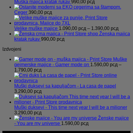
Muška majica kratak rukav
990,00
рсд
Ceger
390,00
рсд
Распо
Velike muške majice
1.090,00
рсд
–
1.390,00
рсд
цена:
Ženska majica
од
kratak rukav
990,00
рсд
1.090,
Izdvojeni
до
1.390,
Muške
gejmerske majice - Gamer mode on
1.590,00
рсд
–
Распон
1.790,00
рсд
цена:
од
1.590,00 рсд
Muški duksevi sa kapuljačom - La casa de papel
до
3.290,00
рсд
1.790,00 рсд
Muški duksevi - This time next year I will be a milioner
3.290,00
рсд
Ženske majice
- You are my universe
1.590,00
рсд