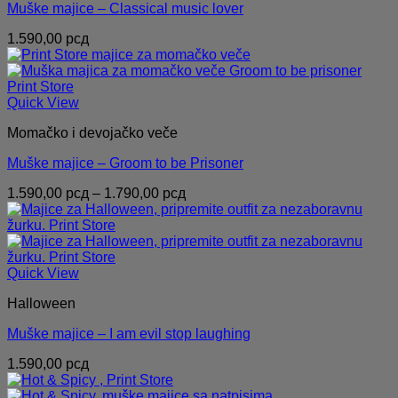
Muške majice – Classical music lover
1.590,00
рсд
Quick View
Momačko i devojačko veče
Muške majice – Groom to be Prisoner
Распон
1.590,00
рсд
–
1.790,00
рсд
цена:
од
1.590,00 рсд
до
1.790,00 рсд
Quick View
Halloween
Muške majice – I am evil stop laughing
1.590,00
рсд