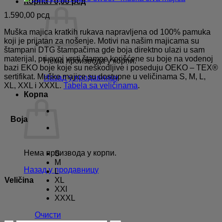
Корпа /
0,00
рсд
1.590,00
рсд
Muška majica kratkih rukava napravljena od 100% pamuka
koji je prijatan za nošenje. Motivi na našim majicama su
štampani DTG štampačima gde boja direktno ulazi u sam
materijal, pri ovoj vrsti štampe korišćene su boje na vodenoj
Нема производа у корпи.
bazi EKO boje koje su neškodljive i poseduju OEKO – TEX®
sertifikat. Muške majice su dostupne u veličinama S, M, L,
Назад у продавницу
XL, XXL i XXXL.
Tabela sa veličinama
.
Корпа
Boja
Нема производа у корпи.
S
M
Назад у продавницу
L
Veličina
XL
XXl
XXXL
Очисти