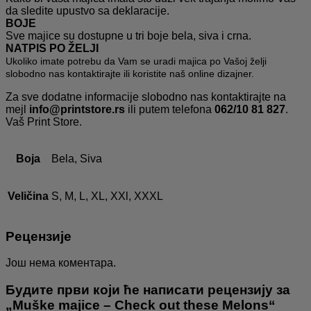
da sledite upustvo sa deklaracije.
BOJE
Sve majice su dostupne u tri boje bela, siva i crna.
NATPIS PO ŽELJI
Ukoliko imate potrebu da Vam se uradi majica po Vašoj želji
slobodno nas kontaktirajte ili koristite naš online dizajner.
Za sve dodatne informacije slobodno nas kontaktirajte na
mejl
info@printstore.rs
ili putem telefona
062/10 81 827
.
Vaš Print Store.
Boja
Bela, Siva
Veličina
S, M, L, XL, XXl, XXXL
Рецензије
Још нема коментара.
Будите први који ће написати рецензију за
„Muške majice – Check out these Melons“