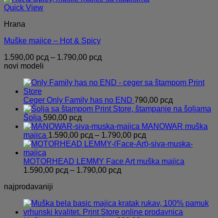
Quick View
Hrana
Muške majice – Hot & Spicy
Распон
1.590,00
рсд
–
1.790,00
рсд
цена:
novi modeli
од
1.590,00 рсд
до
Ceger Only Family has no END
790,00
рсд
1.790,00 рсд
Šolja
590,00
рсд
MANOWAR muška
Распон
majica
1.590,00
рсд
–
1.790,00
рсд
цена:
од
1.590,00 рсд
MOTORHEAD LEMMY Face Art muška majica
Распон
до
1.590,00
рсд
–
1.790,00
рсд
цена:
1.790,00 рсд
najprodavaniji
од
1.590,00 рсд
до
1.790,00 рсд