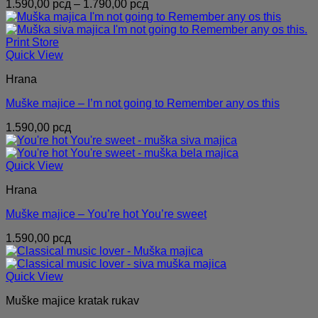
Распон
1.590,00
рсд
–
1.790,00
рсд
цена:
од
1.590,00 рсд
до
Quick View
1.790,00 рсд
Hrana
Muške majice – I’m not going to Remember any os this
1.590,00
рсд
Quick View
Hrana
Muške majice – You’re hot You’re sweet
1.590,00
рсд
Quick View
Muške majice kratak rukav