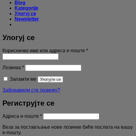
Blog
Kategorije
Улогуј се
Newsletter
Улогуј се
Обавезно
Корисничко име или адреса е-поште
*
Обавезно
Лозинка
*
Запамти ме
Улогујте се
Заборавили сте лозинку?
Региструјте се
Обавезно
Адреса е-поште
*
Веза за постављање нове лозинке биће послата на вашу
е-пошту.