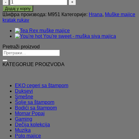
Muške
majice
Додај у корпу
-
Шифра производа:
M951
Категорије:
Hrana
,
Muške majice
Check
kratak rukav
out
these
Melons
количина
Pretraži proizvod
KATEGORIJE PROIZVODA
EKO cegeri sa štampom
Duksevi
Smešne
Šolje sa štampom
Bodići sa štampom
Mornar Popaj
Gaming
Dečija kolekcija
Muzika
Polo majice