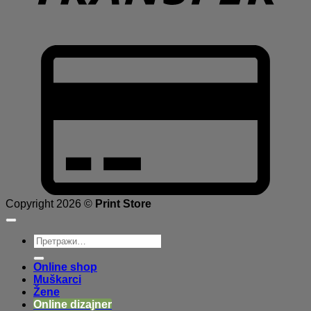
C
C
2
Copyright 2026 ©
Print Store
Претрага
за:
Online shop
Muškarci
Žene
Online dizajner