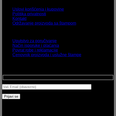
Informacije
Uslovi korišćenja i kupovine
Politika privatnosti
Kontakt
Održavanje proizvoda sa štampom
Korisničke inforamcije
Uputstvo za poručivanje
Način isporuke i plaćanja
Povrat robe i reklamacije
Cenovnik proizvoda i uslužne štampe
Prijavi se na Newsletter
Prijavi se na Newsletter Print Store online prodavnice.
PODACI O TRGOVCU
Naziv: Print Store