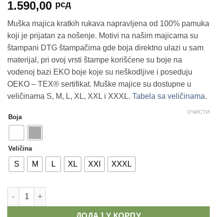
1.590,00
рсд
Muška majica kratkih rukava napravljena od 100% pamuka
koji je prijatan za nošenje. Motivi na našim majicama su
štampani DTG štampačima gde boja direktno ulazi u sam
materijal, pri ovoj vrsti štampe korišćene su boje na
vodenoj bazi EKO boje koje su neškodljive i poseduju
OEKO – TEX® sertifikat. Muške majice su dostupne u
veličinama S, M, L, XL, XXL i XXXL.
Tabela sa veličinama
.
ОЧИСТИ
Boja
Veličina
S
M
L
XL
XXl
XXXL
Muške majice - In Pizza we trust количина
ДОДАЈ У КОРПУ