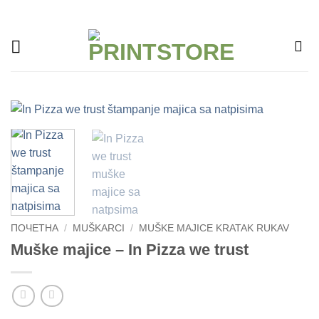
Прескочи
на
садржај
ПОЧЕТНА
/
MUŠKARCI
/
MUŠKE MAJICE KRATAK RUKAV
Muške majice – In Pizza we trust