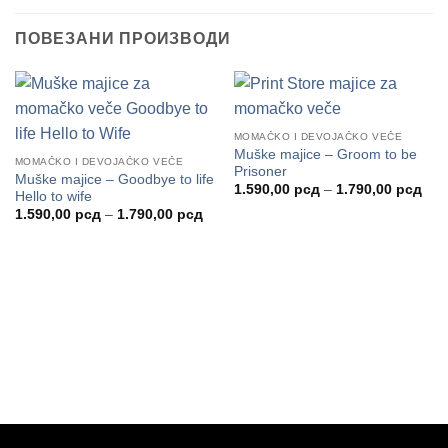
ПОВЕЗАНИ ПРОИЗВОДИ
MOMAČKO I DEVOJAČKO VEČE
Muške majice – Groom to be
MOMAČKO I DEVOJAČKO VEČE
Prisoner
Muške majice – Goodbye to life
Рас
1.590,00
рсд
–
1.790,00
рсд
Hello to wife
цен
Распон
1.590,00
рсд
–
1.790,00
рсд
од
цена:
1.5
од
до
1.590,00 рсд
1.7
до
1.790,00 рсд