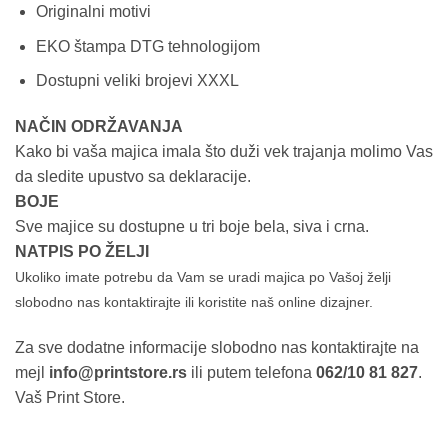
Originalni motivi
EKO štampa DTG tehnologijom
Dostupni veliki brojevi XXXL
NAČIN ODRŽAVANJA
Kako bi vaša majica imala što duži vek trajanja molimo Vas
da sledite upustvo sa deklaracije.
BOJE
Sve majice su dostupne u tri boje bela, siva i crna.
NATPIS PO ŽELJI
Ukoliko imate potrebu da Vam se uradi majica po Vašoj želji
slobodno nas kontaktirajte ili koristite naš online dizajner.
Za sve dodatne informacije slobodno nas kontaktirajte na
mejl
info@printstore.rs
ili putem telefona
062/10 81 827
.
Vaš Print Store.